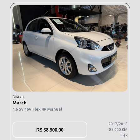
Nissan
March
1.6 Sv 16V Flex 4P Manual
2017/2018
R$
58.900,00
85.000 KM
Flex