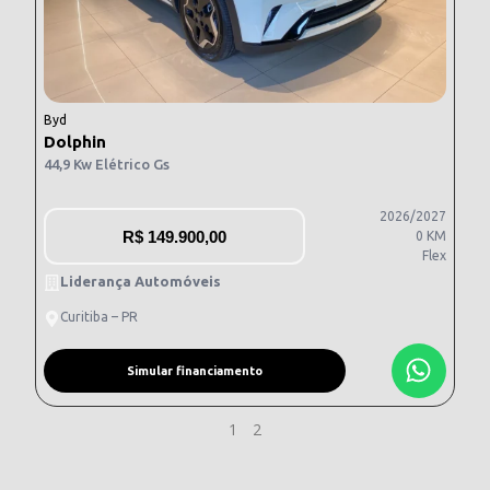
Byd
Dolphin
44,9 Kw Elétrico Gs
2026/2027
R$
149.900,00
0 KM
Flex
Liderança Automóveis
Curitiba – PR
Simular financiamento
1
2