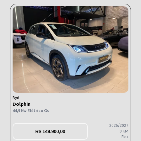
Byd
Dolphin
44,9 Kw Elétrico Gs
2026/2027
R$
149.900,00
0 KM
Flex