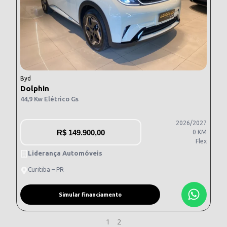
Byd
Dolphin
44,9 Kw Elétrico Gs
2026/2027
R$
149.900,00
0 KM
Flex
Liderança Automóveis
Curitiba – PR
Simular financiamento
1
2