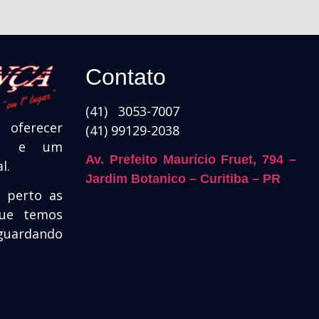
Contato
(41) 3053-7007
oferecer
(41) 99129-2038
ade e um
Av. Prefeito Maurício Fruet, 794 –
l.
Jardim Botanico – Curitiba – PR
e perto as
que temos
guardando