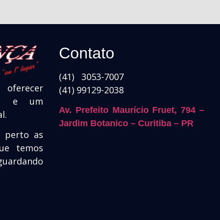
Contato
(41) 3053-7007
oferecer
(41) 99129-2038
ade e um
Av. Prefeito Maurício Fruet, 794 –
l.
Jardim Botanico – Curitiba – PR
e perto as
que temos
guardando