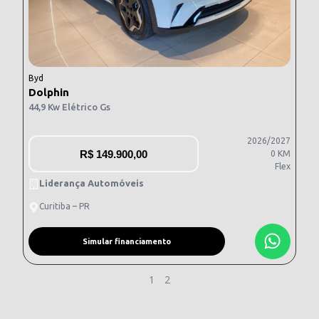
Byd
Dolphin
44,9 Kw Elétrico Gs
2026/2027
R$
149.900,00
0 KM
Flex
Liderança Automóveis
Curitiba – PR
Simular financiamento
1
2