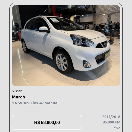
Nissan
March
1.6 Sv 16V Flex 4P Manual
2017/2018
R$
58.900,00
85.000 KM
Flex