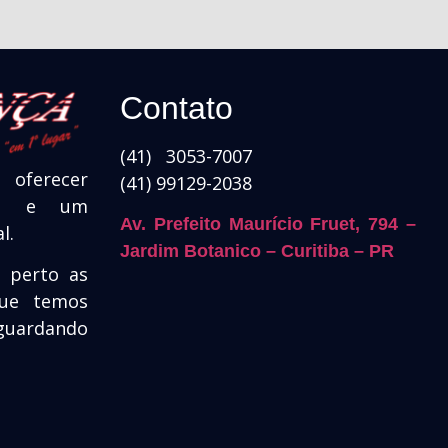
Contato
(41) 3053-7007
oferecer
(41) 99129-2038
ade e um
Av. Prefeito Maurício Fruet, 794 –
l.
Jardim Botanico – Curitiba – PR
e perto as
que temos
guardando