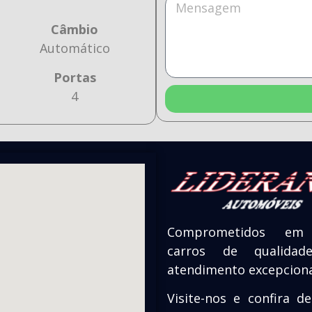
Câmbio
Automático
Portas
4
Comprometidos em 
carros de qualid
atendimento excepciona
Visite-nos e confira d