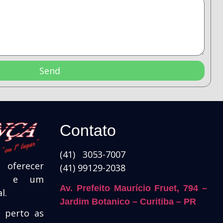
Send
Contato
(41) 3053-7007
oferecer
(41) 99129-2038
ade e um
Av. Prefeito Maurício Fruet, 794 –
l.
Jardim Botanico – Curitiba – PR
e perto as