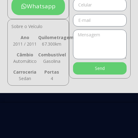
Whatsapp
Sobre o Veículo
Ano
Quilometragem
2011 / 2011
67.300km
Câmbio
Combustível
Automático
Gasolina
Send
Carroceria
Portas
Sedan
4