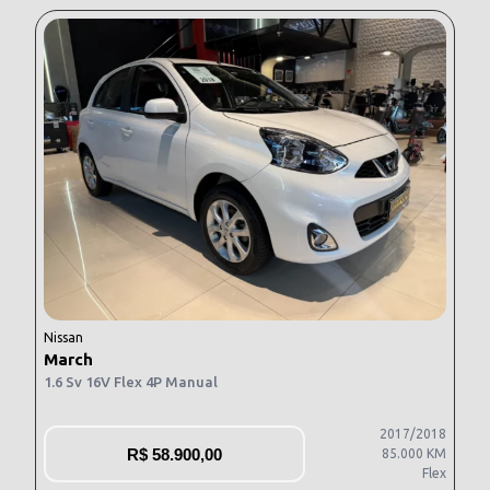
Nissan
March
1.6 Sv 16V Flex 4P Manual
2017/2018
R$
58.900,00
85.000 KM
Flex