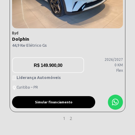
Byd
Dolphin
44,9 Kw Elétrico Gs
2026/2027
R$
149.900,00
0 KM
Flex
Liderança Automóveis
Curitiba – PR
Simular financiamento
1
2