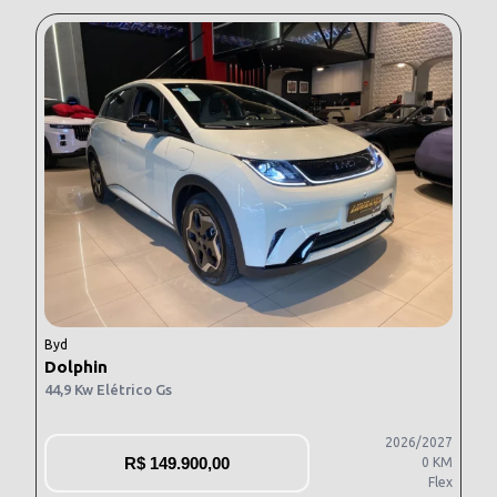
Byd
Dolphin
44,9 Kw Elétrico Gs
2026/2027
R$
149.900,00
0 KM
Flex