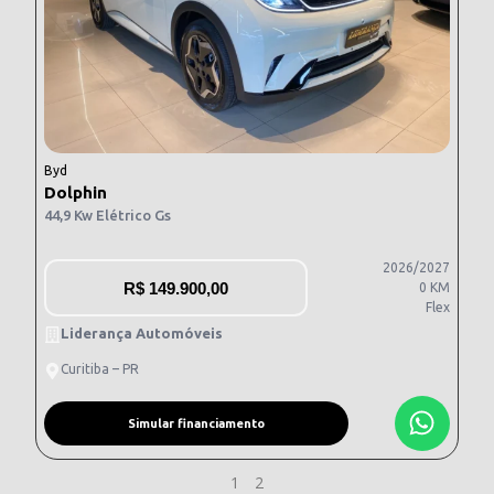
Byd
Dolphin
44,9 Kw Elétrico Gs
2026/2027
R$
149.900,00
0 KM
Flex
Liderança Automóveis
Curitiba – PR
Simular financiamento
1
2