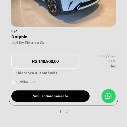
Byd
Dolphin
44,9 Kw Elétrico Gs
2026/2027
R$
149.900,00
0 KM
Flex
Liderança Automóveis
Curitiba – PR
Simular financiamento
1
2