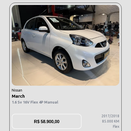
Nissan
March
1.6 Sv 16V Flex 4P Manual
2017/2018
R$
58.900,00
85.000 KM
Flex