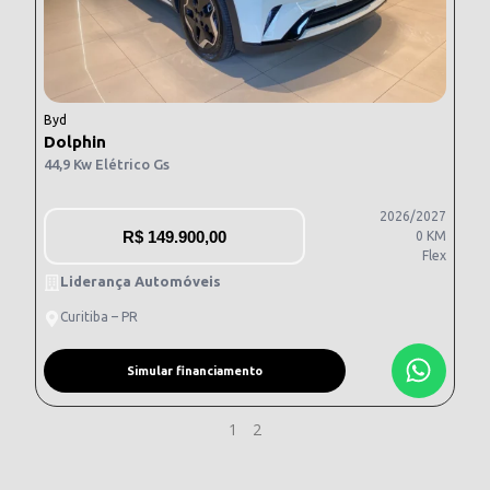
Byd
Dolphin
44,9 Kw Elétrico Gs
2026/2027
R$
149.900,00
0 KM
Flex
Liderança Automóveis
Curitiba – PR
Simular financiamento
1
2