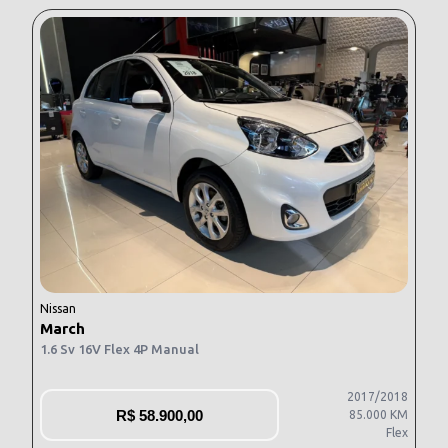
Nissan
March
1.6 Sv 16V Flex 4P Manual
2017/2018
R$
58.900,00
85.000 KM
Flex